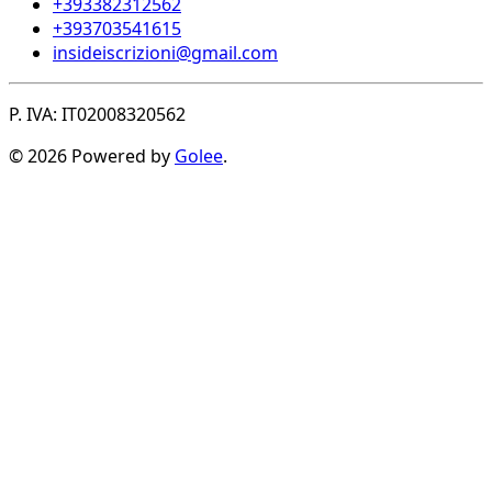
+393382312562
+393703541615
insideiscrizioni@gmail.com
P. IVA: IT02008320562
© 2026 Powered by
Golee
.