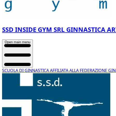
SSD INSIDE GYM SRL GINNASTICA AR
Open main menu
SCUOLA DI GINNASTICA AFFILIATA ALLA FEDERAZIONE GIN