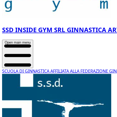
SSD INSIDE GYM SRL GINNASTICA AR
Open main menu
SCUOLA DI GINNASTICA AFFILIATA ALLA FEDERAZIONE GIN